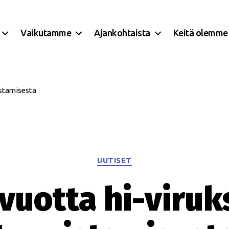
Vaikutamme
Ajankohtaista
Keitä olemme
istamisesta
Kategoriat
UUTISET
vuotta hi-viru