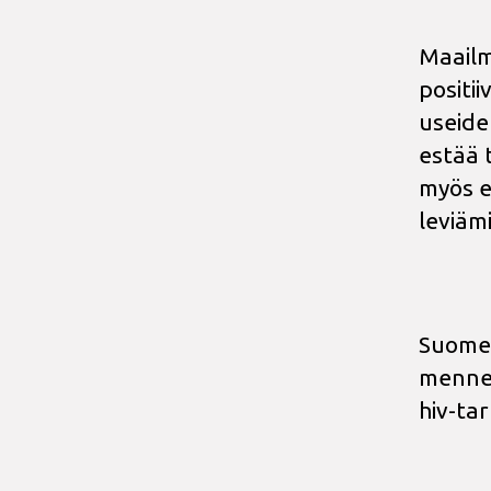
Maailm
positii
useiden
estää 
myös e
leviämi
Suomes
mennes
hiv-ta