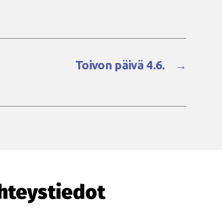
Toivon päivä 4.6.
→
hteystiedot