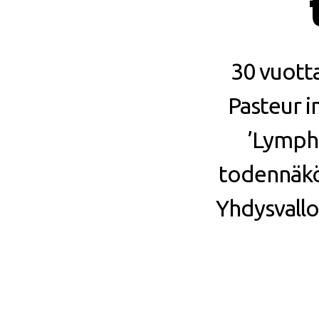
30 vuott
Pasteur i
’Lympha
todennäkö
Yhdysvalloi