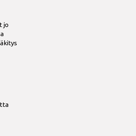
t jo
ja
äkitys
tta