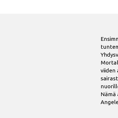
Ensimm
tuntem
Yhdysv
Mortali
viiden
sairas
nuorill
Nämä a
Angele