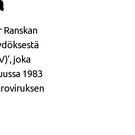
a
r Ranskan
öydöksestä
)’, joka
uussa 1983
etroviruksen