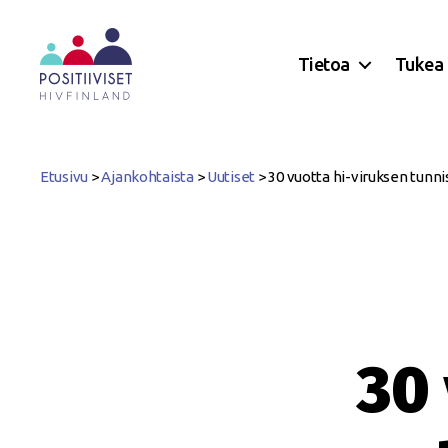
Tietoa
Tukea
Positiiviset
ry
Etusivu
>
Ajankohtaista
>
Uutiset
>
30 vuotta hi-viruksen tunn
30 