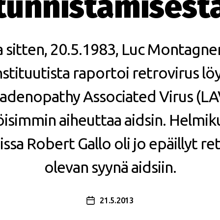
tunnistamisest
a sitten, 20.5.1983, Luc Montagne
nstituutista raportoi retrovirus l
denopathy Associated Virus (LAV
isimmin aiheuttaa aidsin. Helmik
ssa Robert Gallo oli jo epäillyt r
olevan syynä aidsiin.
21.5.2013
Julkaisupäivämäärä