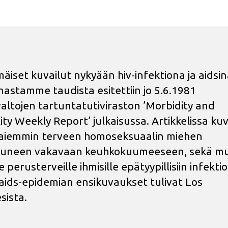
äiset kuvailut nykyään hiv-infektiona ja aidsi
astamme taudista esitettiin jo 5.6.1981
altojen tartuntatutiviraston ’Morbidity and
ty Weekly Report’ julkaisussa. Artikkelissa kuva
 aiemmin terveen homoseksuaalin miehen
tuneen vakavaan keuhkokuumeeseen, sekä mu
e perusterveille ihmisille epätyypillisiin infektio
ids-epidemian ensikuvaukset tulivat Los
sista.