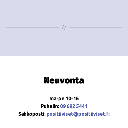
o
N
i
a
n
v
i
t
g
i
a
t
i
Neuvonta
o
n
ma-pe 10-16
Puhelin:
09 692 5441
Sähköposti:
positiiviset@positiiviset.fi