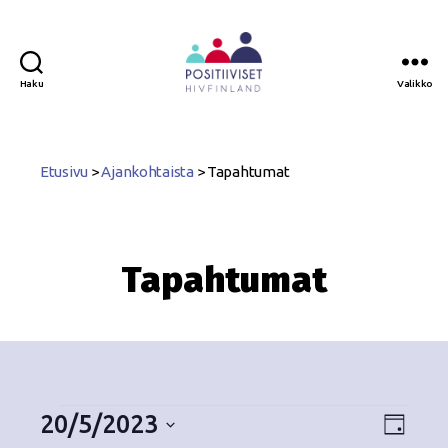
Haku
Valikko
Positiiviset
ry
Etusivu
>
Ajankohtaista
>
Tapahtumat
Tapahtumat
20/5/2023
N
T
P