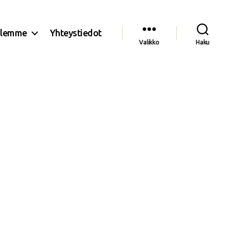
olemme
Yhteystiedot
Valikko
Haku