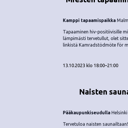
.
Kamppi tapaamispaikka
Malmi
Tapaaminen hiv-positiivisille mi
lämpimästi tervetullut, olet sit
linkistä Kamradstödmöte för m
13.10.2023 klo 18:00
–
21:00
Naisten saun
Pääkaupunkiseudulla
Helsinki
Tervetuloa naisten saunailtaan