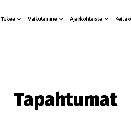
Tukea
Vaikutamme
Ajankohtaista
Keitä 
Tapahtumat