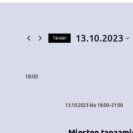
13.10.2023
Tänään
V
Tapahtumat
a
l
i
for
18:00
t
s
e
13.10.2023
p
13.10.2023 klo 18:00
ä
–
21:00
i
v
ä
Miesten tapaami