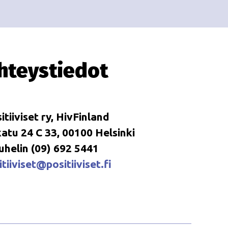
i
i
o
n
hteystiedot
itiiviset ry, HivFinland
tu 24 C 33, 00100 Helsinki
uhelin (09) 692 5441
tiiviset@positiiviset.fi