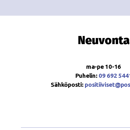
Neuvonta
ma-pe 10-16
Puhelin:
09 692 544
Sähköposti:
positiiviset@posi