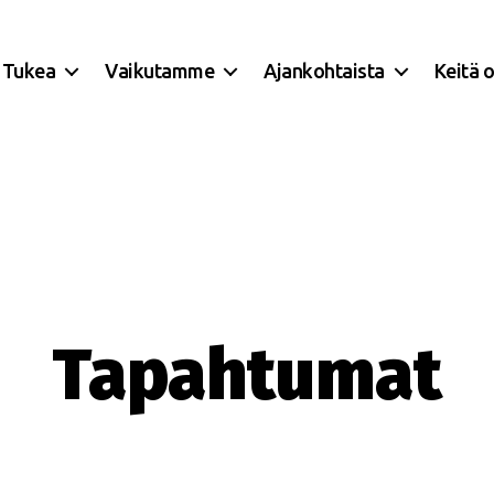
Tukea
Vaikutamme
Ajankohtaista
Keitä 
Tapahtumat