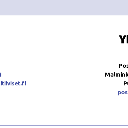
Y
Pos
1
Malminka
tiiviset.fi
P
posi