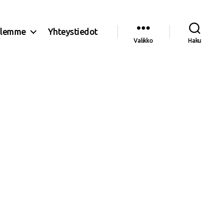
olemme
Yhteystiedot
Valikko
Haku