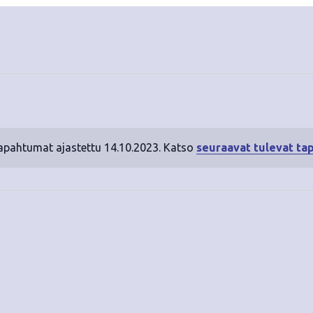
tapahtumat ajastettu 14.10.2023. Katso
seuraavat tulevat ta
N
o
t
i
c
e