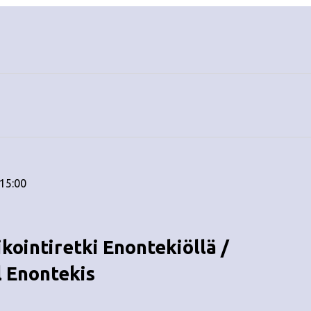
 15:00
ointiretki Enontekiöllä /
l Enontekis