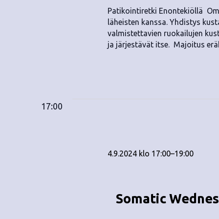
.
Patikointiretki Enontekiöllä Om
läheisten kanssa. Yhdistys kust
valmistettavien ruokailujen kus
ja järjestävät itse. Majoitus e
17:00
4.9.2024 klo 17:00
–
19:00
Somatic Wednesd