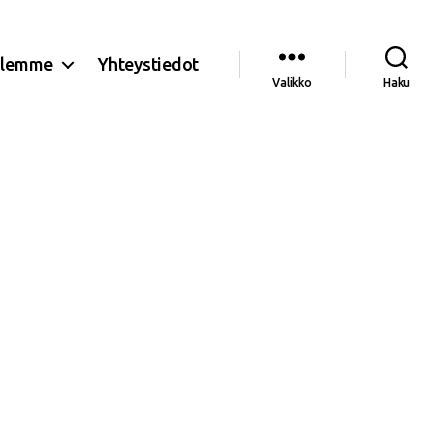
olemme
Yhteystiedot
Valikko
Haku