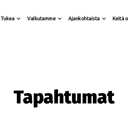
Tukea
Vaikutamme
Ajankohtaista
Keitä 
Tapahtumat