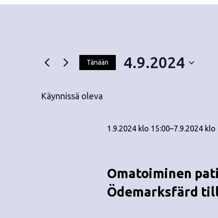
4.9.2024
Tänään
V
Tapahtumat
a
Käynnissä oleva
l
i
for
t
1.9.2024 klo 15:00
–
7.9.2024 klo
s
e
4.9.2024
p
Omatoiminen patik
ä
i
Ödemarksfärd til
v
ä