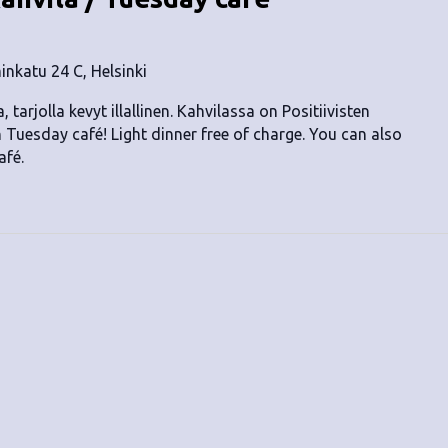
nkatu 24 C, Helsinki
, tarjolla kevyt illallinen. Kahvilassa on Positiivisten
n Tuesday café! Light dinner free of charge. You can also
afé.