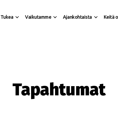
Tukea
Vaikutamme
Ajankohtaista
Keitä 
Tapahtumat