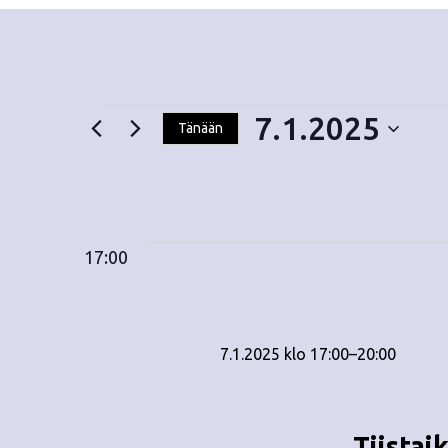
7.1.2025
Tänään
V
Tapahtumat
a
l
i
for
17:00
t
s
e
7.1.2025
p
7.1.2025 klo 17:00
ä
–
20:00
i
v
ä
Tiistai