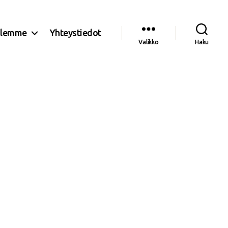
olemme
Yhteystiedot
Valikko
Haku