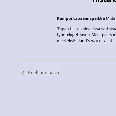
.
Kamppi tapaamispaikka
Malmi
Tapaa tiistaikahvilassa vertaisia
työntekijä/t läsnä. Meet peers i
meet HivFinland’s worker/s at c
Edellinen päivä