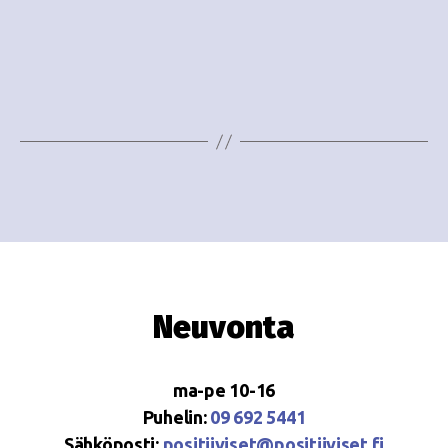
o
N
i
a
n
v
i
t
g
i
a
t
i
o
Neuvonta
n
ma-pe 10-16
Puhelin:
09 692 5441
Sähköposti:
positiiviset@positiiviset.fi