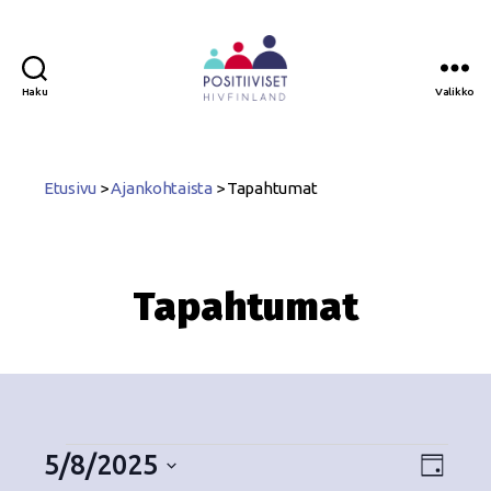
Haku
Valikko
Positiiviset
ry
Etusivu
>
Ajankohtaista
>
Tapahtumat
Tapahtumat
5/8/2025
N
T
P