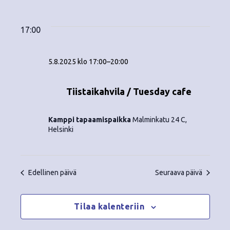
Tapahtumat
ä
V
a
ä
i
a
for
p
v
k
l
17:00
ä
a
i
5.8.2025
y
t
h
5.8.2025 klo 17:00
–
20:00
s
m
t
e
ä
p
Tiistaikahvila / Tuesday cafe
u
ä
t
m
i
Kamppi tapaamispaikka
Malminkatu 24 C,
v
n
a
Helsinki
ä
V
a
.
i
v
Edellinen päivä
Seuraava päivä
e
i
w
Tilaa kalenteriin
g
s