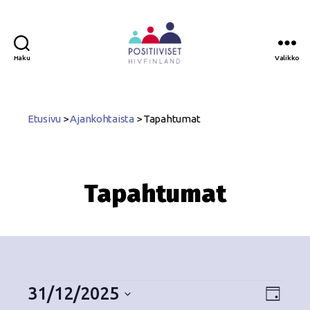
Haku
Valikko
Positiiviset
ry
Etusivu
>
Ajankohtaista
>
Tapahtumat
Tapahtumat
31/12/2025
N
T
P