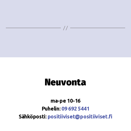
o
N
i
a
n
v
i
t
g
i
a
t
i
Neuvonta
o
n
ma-pe 10-16
Puhelin:
09 692 5441
Sähköposti:
positiiviset@positiiviset.fi