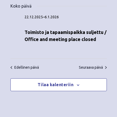
Tapahtumat
ä
V
a
ä
Koko päivä
i
a
for
p
v
k
l
22.12.2025
–
6.1.2026
ä
a
i
31.12.2025
y
t
h
Toimisto ja tapaamispaikka suljettu /
s
m
t
Office and meeting place closed
e
ä
p
u
ä
t
m
i
v
n
a
Edellinen päivä
Seuraava päivä
ä
V
a
.
i
Tilaa kalenteriin
v
e
i
w
g
s