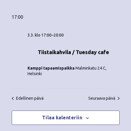
Tapahtumat
ä
V
a
ä
i
a
for
p
v
k
l
17:00
ä
a
i
3.3.2026
y
t
h
3.3. klo 17:00
–
20:00
s
m
t
e
ä
p
Tiistaikahvila / Tuesday cafe
u
ä
t
m
i
Kamppi tapaamispaikka
Malminkatu 24 C,
v
n
a
Helsinki
ä
V
a
.
i
v
Edellinen päivä
Seuraava päivä
e
i
w
Tilaa kalenteriin
g
s