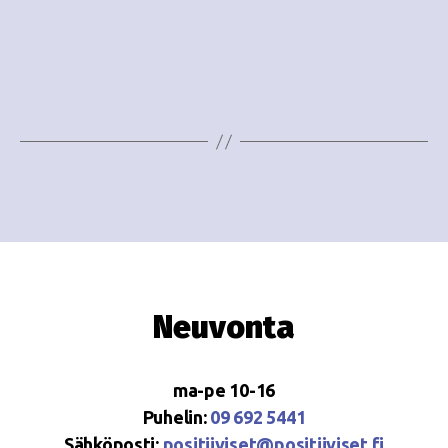
o
N
i
a
n
v
i
t
g
i
a
t
i
o
Neuvonta
n
ma-pe 10-16
Puhelin:
09 692 5441
Sähköposti:
positiiviset@positiiviset.fi