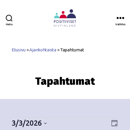
Haku
Valikko
Positiiviset
ry
Etusivu
>
Ajankohtaista
>
Tapahtumat
Tapahtumat
3/3/2026
N
T
P