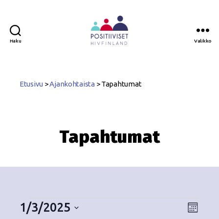
Haku
Valikko
Positiiviset
ry
Etusivu
>
Ajankohtaista
>
Tapahtumat
Tapahtumat
1/3/2025
N
T
K