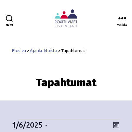
Haku
Valikko
Positiiviset
ry
Etusivu
>
Ajankohtaista
>
Tapahtumat
Tapahtumat
1/6/2025
N
T
K