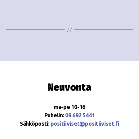
e
i
w
g
s
o
N
i
a
n
v
i
t
g
i
Neuvonta
a
t
ma-pe 10-16
i
Puhelin:
09 692 5441
o
Sähköposti:
positiiviset@positiiviset.fi
n