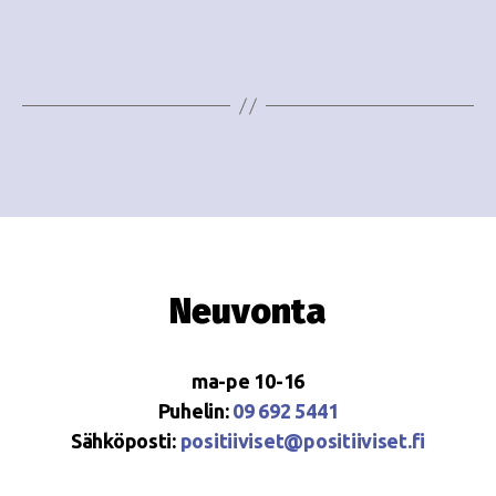
e
i
w
g
s
o
N
i
a
n
v
i
t
g
i
Neuvonta
a
t
ma-pe 10-16
i
Puhelin:
09 692 5441
o
Sähköposti:
positiiviset@positiiviset.fi
n