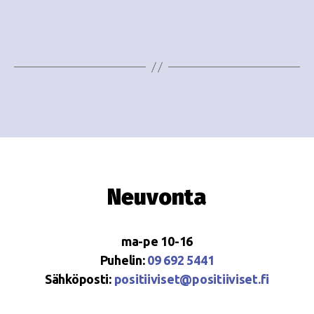
e
i
w
g
s
o
N
i
a
n
v
i
t
g
i
Neuvonta
a
t
ma-pe 10-16
i
Puhelin:
09 692 5441
o
Sähköposti:
positiiviset@positiiviset.fi
n