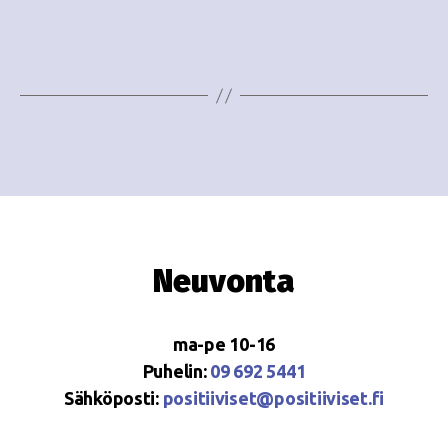
e
i
w
g
s
o
N
i
a
n
v
i
t
g
i
Neuvonta
a
t
ma-pe 10-16
i
Puhelin:
09 692 5441
o
Sähköposti:
positiiviset@positiiviset.fi
n