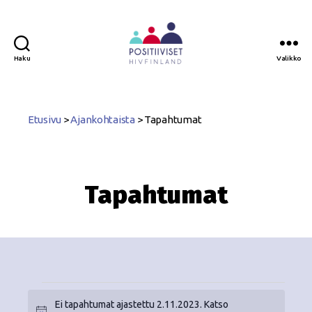
Haku
Valikko
Positiiviset
ry
Etusivu
>
Ajankohtaista
>
Tapahtumat
Tapahtumat
Ei tapahtumat ajastettu 2.11.2023. Katso