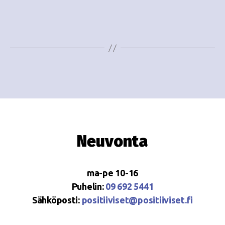
e
i
w
g
s
o
N
i
a
n
v
i
t
g
i
Neuvonta
a
t
ma-pe 10-16
i
Puhelin:
09 692 5441
o
Sähköposti:
positiiviset@positiiviset.fi
n