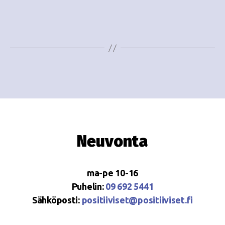
e
i
w
g
s
o
N
i
a
n
v
i
t
g
i
Neuvonta
a
t
ma-pe 10-16
i
Puhelin:
09 692 5441
o
Sähköposti:
positiiviset@positiiviset.fi
n