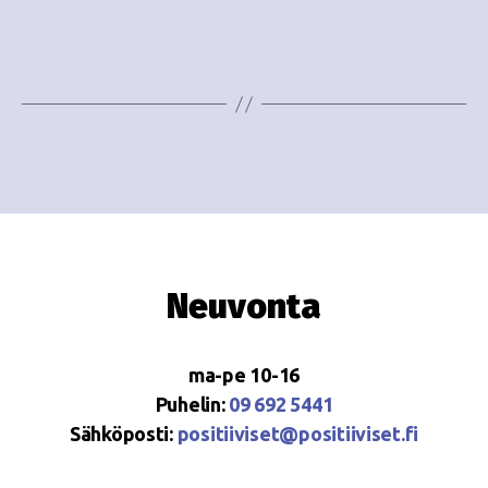
e
i
w
g
s
o
N
i
a
n
v
i
t
g
i
Neuvonta
a
t
ma-pe 10-16
i
Puhelin:
09 692 5441
o
Sähköposti:
positiiviset@positiiviset.fi
n