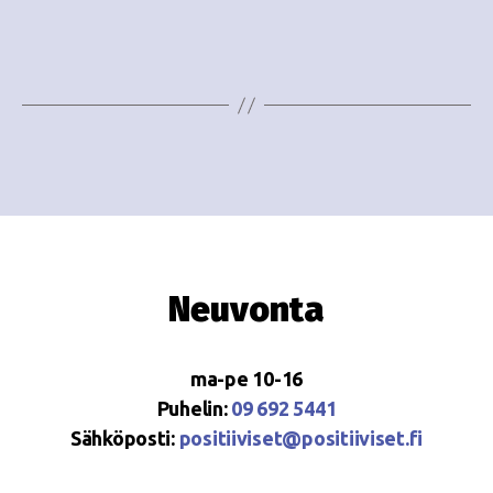
e
i
w
g
s
o
N
i
a
n
v
i
t
g
i
Neuvonta
a
t
ma-pe 10-16
i
Puhelin:
09 692 5441
o
Sähköposti:
positiiviset@positiiviset.fi
n