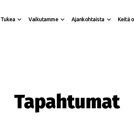
Tukea
Vaikutamme
Ajankohtaista
Keitä 
Tapahtumat