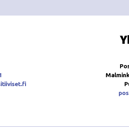
Y
Pos
1
Malminka
tiiviset.fi
P
posi