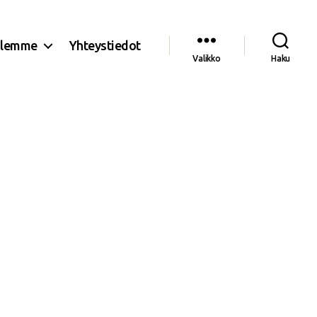
olemme
Yhteystiedot
Valikko
Haku