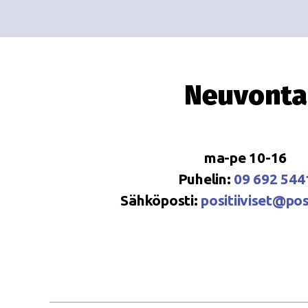
Neuvonta
ma-pe 10-16
Puhelin:
09 692 544
Sähköposti:
positiiviset@posi