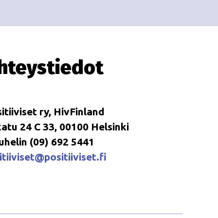
i
i
o
n
hteystiedot
itiiviset ry, HivFinland
tu 24 C 33, 00100 Helsinki
uhelin (09) 692 5441
tiiviset@positiiviset.fi