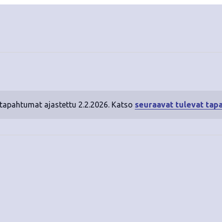
 tapahtumat ajastettu 2.2.2026. Katso
seuraavat tulevat tap
N
o
t
i
c
e