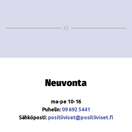
e
i
w
g
s
o
N
i
a
n
v
i
t
g
i
Neuvonta
a
t
ma-pe 10-16
i
Puhelin:
09 692 5441
o
Sähköposti:
positiiviset@positiiviset.fi
n