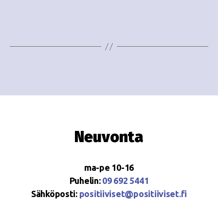
e
i
w
g
s
o
N
i
a
n
v
i
t
g
i
Neuvonta
a
t
ma-pe 10-16
i
Puhelin:
09 692 5441
o
Sähköposti:
positiiviset@positiiviset.fi
n