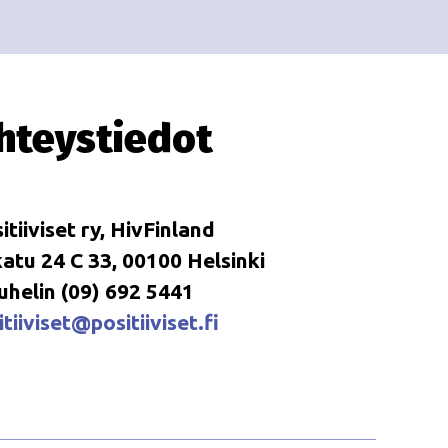
i
i
o
n
hteystiedot
itiiviset ry, HivFinland
tu 24 C 33, 00100 Helsinki
uhelin (09) 692 5441
tiiviset@positiiviset.fi