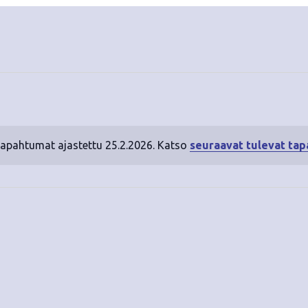
tapahtumat ajastettu 25.2.2026. Katso
seuraavat tulevat ta
N
o
t
i
c
e