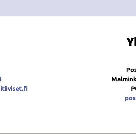
Y
Pos
1
Malminka
tiiviset.fi
P
posi