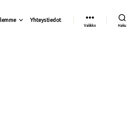
olemme
Yhteystiedot
Valikko
Haku