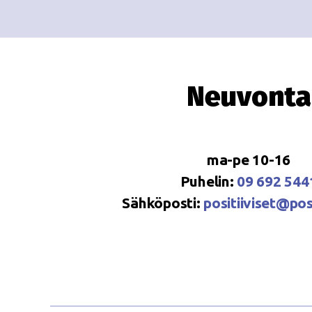
Neuvonta
ma-pe 10-16
Puhelin:
09 692 544
Sähköposti:
positiiviset@posi