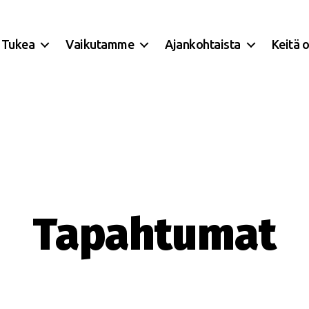
Tukea
Vaikutamme
Ajankohtaista
Keitä 
Tapahtumat