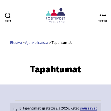
Haku
Valikko
Positiiviset
ry
Etusivu
>
Ajankohtaista
>
Tapahtumat
Tapahtumat
Ei tapahtumat ajastettu 2.3.2026. Katso
seuraavat