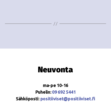
e
i
w
g
s
o
N
i
a
n
v
i
t
g
i
Neuvonta
a
t
ma-pe 10-16
i
Puhelin:
09 692 5441
o
Sähköposti:
positiiviset@positiiviset.fi
n