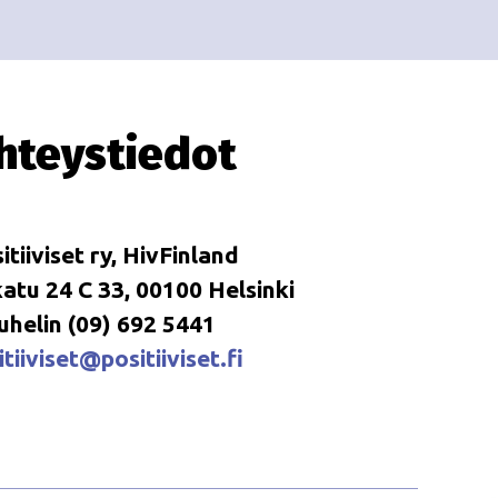
i
i
o
n
hteystiedot
itiiviset ry, HivFinland
tu 24 C 33, 00100 Helsinki
uhelin (09) 692 5441
tiiviset@positiiviset.fi