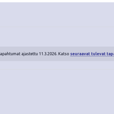
tapahtumat ajastettu 11.3.2026. Katso
seuraavat tulevat ta
N
o
t
i
c
e