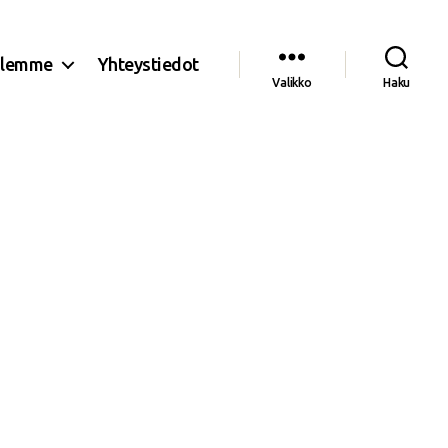
olemme
Yhteystiedot
Valikko
Haku