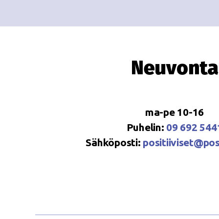
Neuvonta
ma-pe 10-16
Puhelin:
09 692 544
Sähköposti:
positiiviset@posi