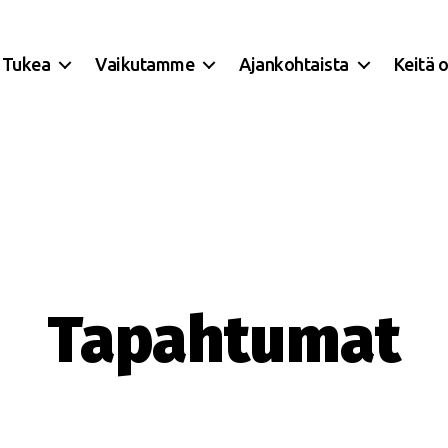
Tukea
Vaikutamme
Ajankohtaista
Keitä 
Tapahtumat