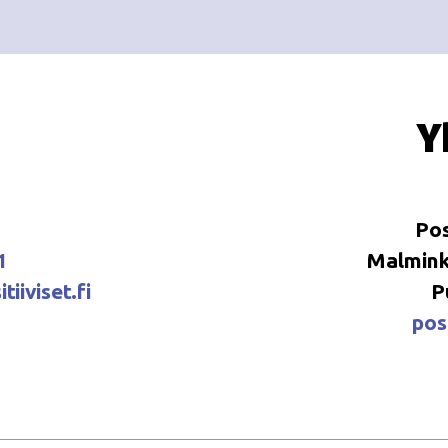
Y
Pos
1
Malminka
tiiviset.fi
P
posi