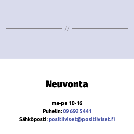
e
i
w
g
s
o
N
i
a
n
v
i
t
g
i
Neuvonta
a
t
ma-pe 10-16
i
Puhelin:
09 692 5441
o
Sähköposti:
positiiviset@positiiviset.fi
n