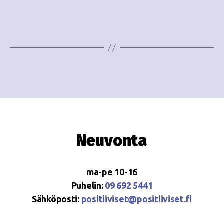
e
i
w
g
s
o
N
i
a
n
v
i
t
g
i
Neuvonta
a
t
ma-pe 10-16
i
Puhelin:
09 692 5441
o
Sähköposti:
positiiviset@positiiviset.fi
n