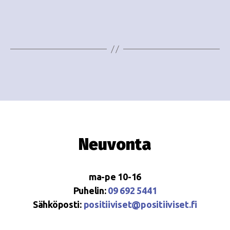
e
i
w
g
s
o
N
i
a
n
v
i
t
g
i
Neuvonta
a
t
ma-pe 10-16
i
Puhelin:
09 692 5441
o
Sähköposti:
positiiviset@positiiviset.fi
n