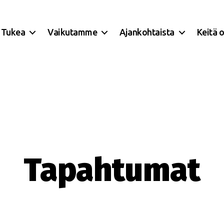
Tukea
Vaikutamme
Ajankohtaista
Keitä 
Tapahtumat