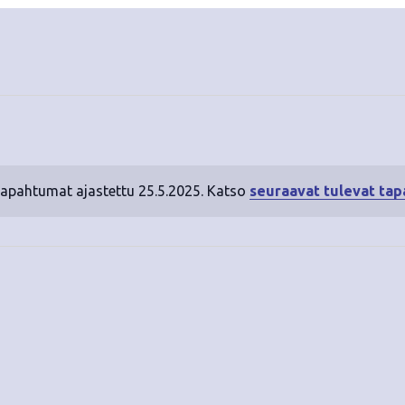
tapahtumat ajastettu 25.5.2025. Katso
seuraavat tulevat ta
N
o
t
i
c
e