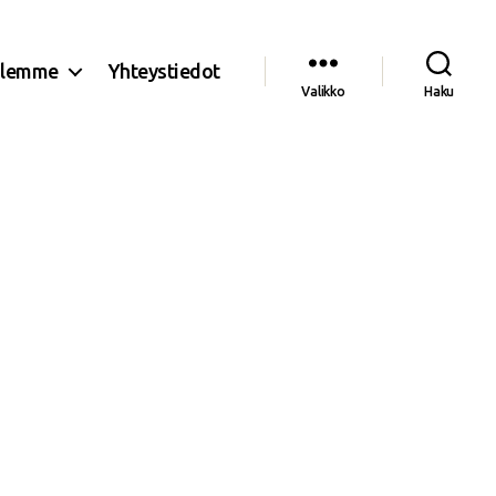
olemme
Yhteystiedot
Valikko
Haku