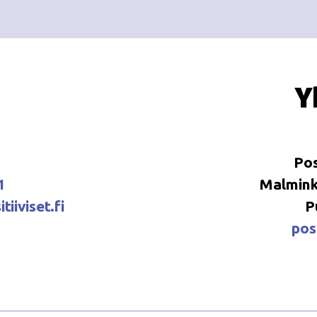
Y
Pos
1
Malminka
tiiviset.fi
P
posi