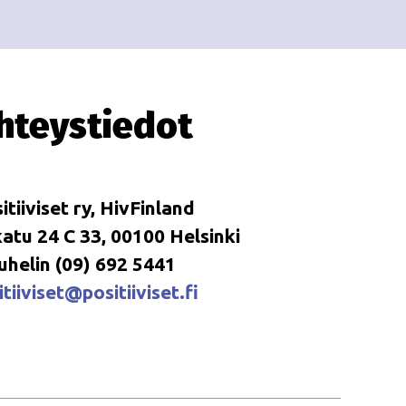
i
i
o
n
hteystiedot
itiiviset ry, HivFinland
tu 24 C 33, 00100 Helsinki
uhelin (09) 692 5441
tiiviset@positiiviset.fi