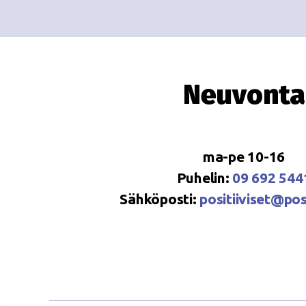
Neuvonta
ma-pe 10-16
Puhelin:
09 692 544
Sähköposti:
positiiviset@posi