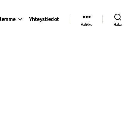
olemme
Yhteystiedot
Valikko
Haku