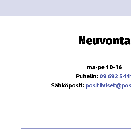
Neuvonta
ma-pe 10-16
Puhelin:
09 692 544
Sähköposti:
positiiviset@posi