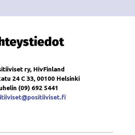
i
i
o
n
hteystiedot
itiiviset ry, HivFinland
tu 24 C 33, 00100 Helsinki
uhelin (09) 692 5441
tiiviset@positiiviset.fi