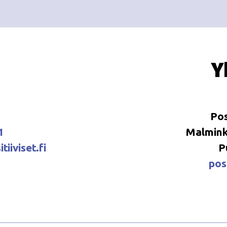
Y
Pos
1
Malminka
tiiviset.fi
P
posi