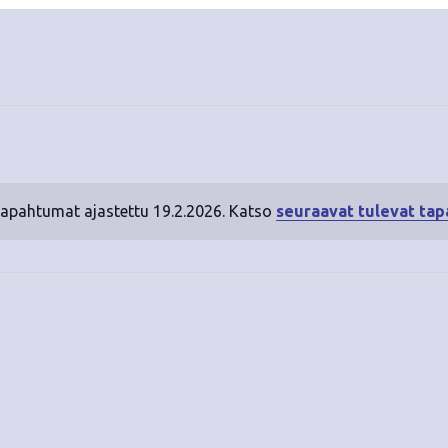
tapahtumat ajastettu 19.2.2026. Katso
seuraavat tulevat ta
N
o
t
i
c
e