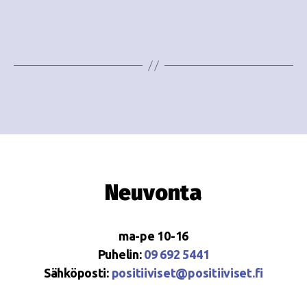
e
i
w
g
s
o
N
i
a
n
v
i
t
g
i
Neuvonta
a
t
ma-pe 10-16
i
Puhelin:
09 692 5441
o
Sähköposti:
positiiviset@positiiviset.fi
n