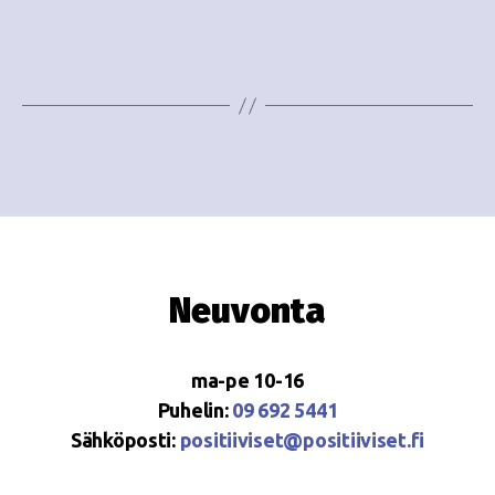
e
i
w
g
s
o
N
i
a
n
v
i
t
g
i
Neuvonta
a
t
ma-pe 10-16
i
Puhelin:
09 692 5441
o
Sähköposti:
positiiviset@positiiviset.fi
n