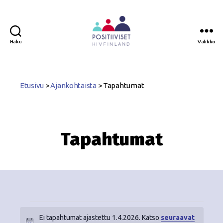
Haku
Valikko
Positiiviset
ry
Etusivu
>
Ajankohtaista
>
Tapahtumat
Tapahtumat
Ei tapahtumat ajastettu 1.4.2026. Katso
seuraavat