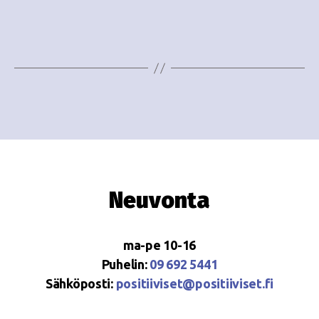
e
i
w
g
s
o
N
i
a
n
v
i
t
g
i
Neuvonta
a
t
ma-pe 10-16
i
Puhelin:
09 692 5441
o
Sähköposti:
positiiviset@positiiviset.fi
n