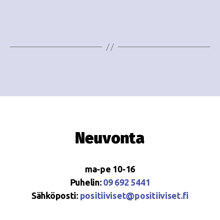
e
i
w
g
s
o
N
i
a
n
v
i
t
g
i
Neuvonta
a
t
ma-pe 10-16
i
Puhelin:
09 692 5441
o
Sähköposti:
positiiviset@positiiviset.fi
n