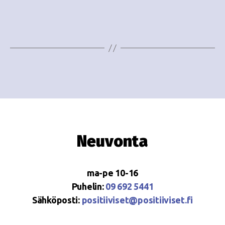
e
i
w
g
s
o
N
i
a
n
v
i
t
g
i
Neuvonta
a
t
ma-pe 10-16
i
Puhelin:
09 692 5441
o
Sähköposti:
positiiviset@positiiviset.fi
n