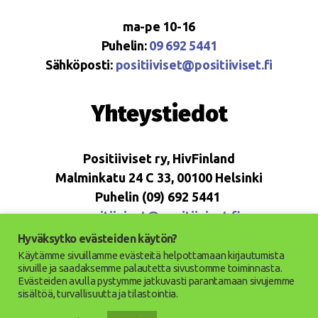
ma-pe 10-16
Puhelin:
09 692 5441
Sähköposti:
positiiviset@positiiviset.fi
Yhteystiedot
Positiiviset ry, HivFinland
Malminkatu 24 C 33, 00100 Helsinki
Puhelin (09) 692 5441
positiiviset@positiiviset.fi
Hyväksytko evästeiden käytön?
Käytämme sivuillamme evästeitä helpottamaan kirjautumista
sivuille ja saadaksemme palautetta sivustomme toiminnasta.
Evästeiden avulla pystymme jatkuvasti parantamaan sivujemme
© 2026
Positiiviset ry
Ylös
↑
sisältöä, turvallisuutta ja tilastointia.
Saavutettavuusseloste