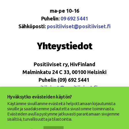
ma-pe 10-16
Puhelin:
09 692 5441
Sähköposti:
positiiviset@positiiviset.fi
Yhteystiedot
Positiiviset ry, HivFinland
Malminkatu 24 C 33, 00100 Helsinki
Puhelin (09) 692 5441
positiiviset@positiiviset.fi
Hyväksytko evästeiden käytön?
Käytämme sivuillamme evästeitä helpottamaan kirjautumista
sivuille ja saadaksemme palautetta sivustomme toiminnasta.
Evästeiden avulla pystymme jatkuvasti parantamaan sivujemme
© 2026
Positiiviset ry
Ylös
↑
sisältöä, turvallisuutta ja tilastointia.
Saavutettavuusseloste