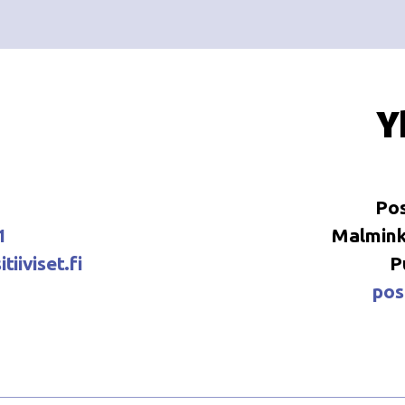
Y
Pos
1
Malminka
tiiviset.fi
P
posi