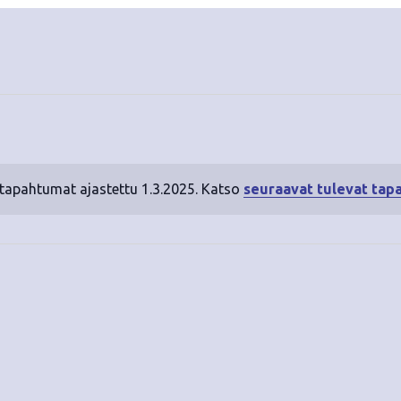
 tapahtumat ajastettu 1.3.2025. Katso
seuraavat tulevat tap
N
o
t
i
c
e