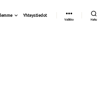
olemme
Yhteystiedot
Valikko
Haku