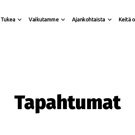
Tukea
Vaikutamme
Ajankohtaista
Keitä 
Tapahtumat