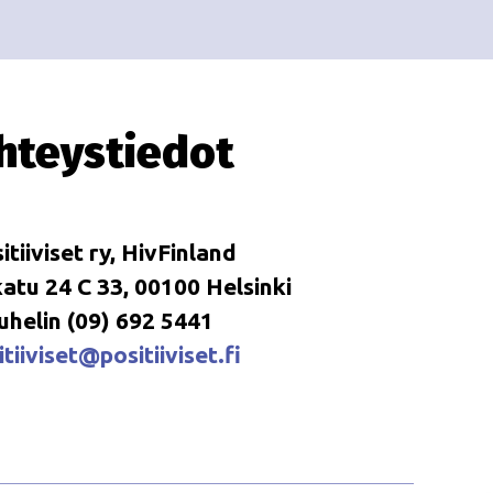
i
i
o
n
hteystiedot
itiiviset ry, HivFinland
tu 24 C 33, 00100 Helsinki
uhelin (09) 692 5441
tiiviset@positiiviset.fi