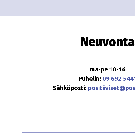
Neuvonta
ma-pe 10-16
Puhelin:
09 692 544
Sähköposti:
positiiviset@posi