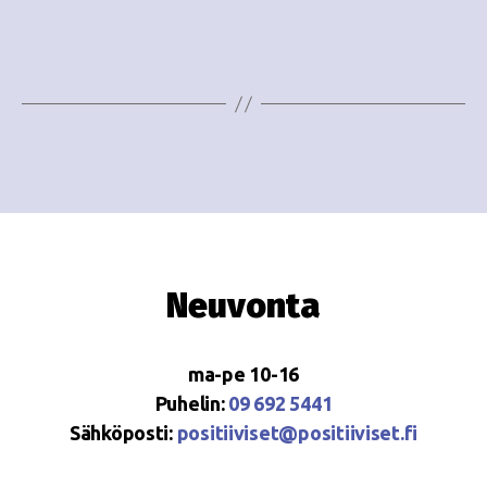
e
i
w
g
s
o
N
i
a
n
v
i
t
g
i
Neuvonta
a
t
ma-pe 10-16
i
Puhelin:
09 692 5441
o
Sähköposti:
positiiviset@positiiviset.fi
n