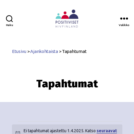
Haku
Valikko
Positiiviset
ry
Etusivu
>
Ajankohtaista
>
Tapahtumat
Tapahtumat
Ei tapahtumat ajastettu 1.4.2025. Katso
seuraavat