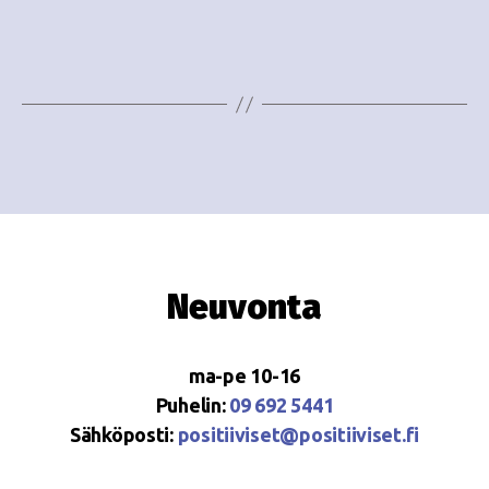
e
i
w
g
s
o
N
i
a
n
v
i
t
g
i
Neuvonta
a
t
ma-pe 10-16
i
Puhelin:
09 692 5441
o
Sähköposti:
positiiviset@positiiviset.fi
n