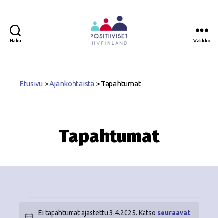
Haku
Valikko
Positiiviset
ry
Etusivu
>
Ajankohtaista
>
Tapahtumat
Tapahtumat
Ei tapahtumat ajastettu 3.4.2025. Katso
seuraavat