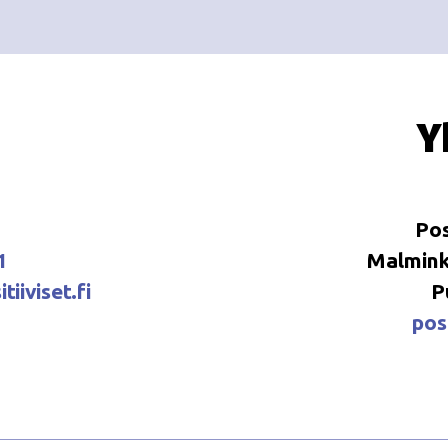
Y
Pos
1
Malminka
tiiviset.fi
P
posi