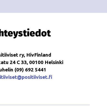
i
i
o
n
hteystiedot
itiiviset ry, HivFinland
tu 24 C 33, 00100 Helsinki
uhelin (09) 692 5441
tiiviset@positiiviset.fi