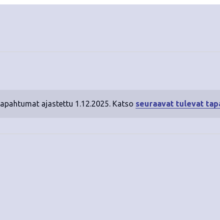
tapahtumat ajastettu 1.12.2025. Katso
seuraavat tulevat ta
N
o
t
i
c
e