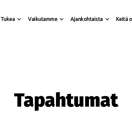
Tukea
Vaikutamme
Ajankohtaista
Keitä 
Tapahtumat