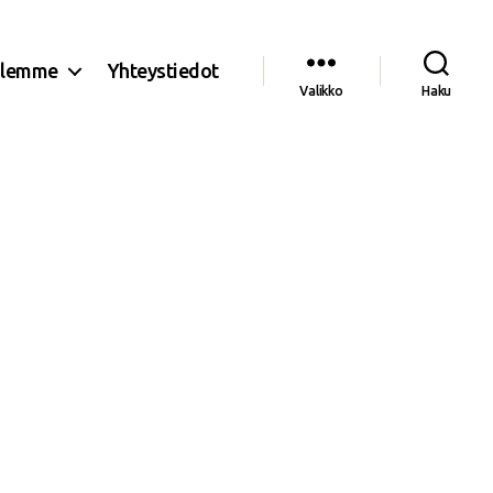
olemme
Yhteystiedot
Valikko
Haku