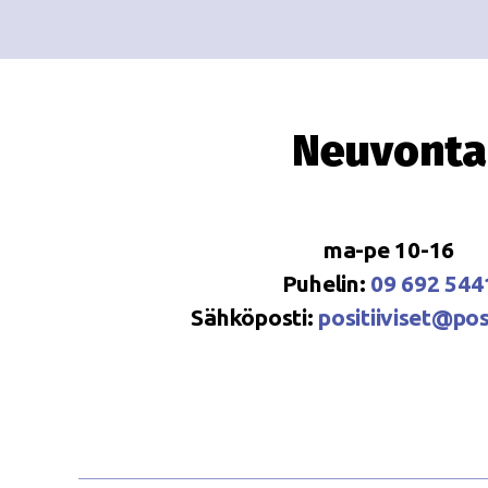
Neuvonta
ma-pe 10-16
Puhelin:
09 692 544
Sähköposti:
positiiviset@posi