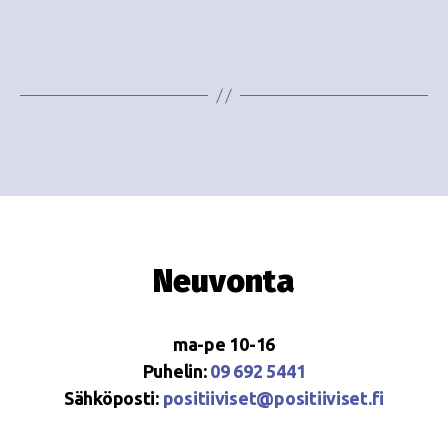
e
i
w
g
s
o
N
i
a
n
v
i
t
g
i
Neuvonta
a
t
ma-pe 10-16
i
Puhelin:
09 692 5441
o
Sähköposti:
positiiviset@positiiviset.fi
n