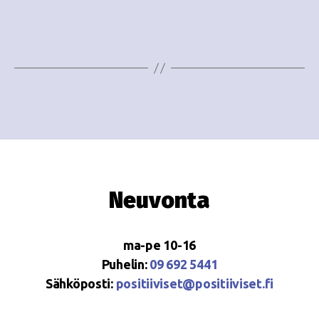
e
i
w
g
s
o
N
i
a
n
v
i
t
g
i
Neuvonta
a
t
ma-pe 10-16
i
Puhelin:
09 692 5441
o
Sähköposti:
positiiviset@positiiviset.fi
n