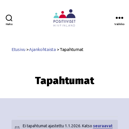
Haku
Valikko
Positiiviset
ry
Etusivu
>
Ajankohtaista
>
Tapahtumat
Tapahtumat
Ei tapahtumat ajastettu 1.1.2026. Katso
seuraavat