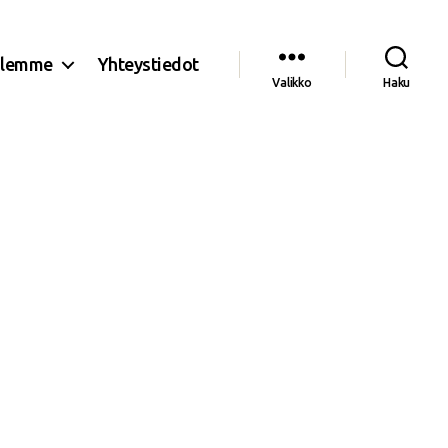
olemme
Yhteystiedot
Valikko
Haku