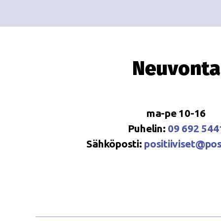
Neuvonta
ma-pe 10-16
Puhelin:
09 692 544
Sähköposti:
positiiviset@posi