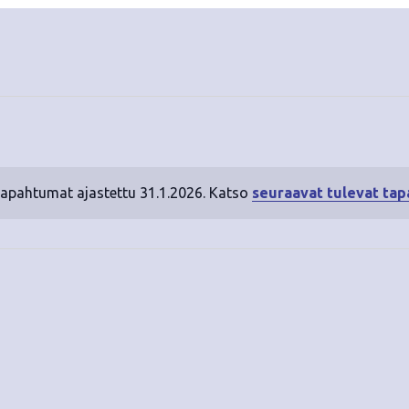
tapahtumat ajastettu 31.1.2026. Katso
seuraavat tulevat ta
N
o
t
i
c
e