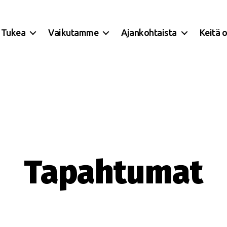
Tukea
Vaikutamme
Ajankohtaista
Keitä 
Tapahtumat