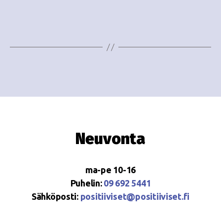
e
i
w
g
s
o
N
i
a
n
v
i
t
g
i
Neuvonta
a
t
ma-pe 10-16
i
Puhelin:
09 692 5441
o
Sähköposti:
positiiviset@positiiviset.fi
n