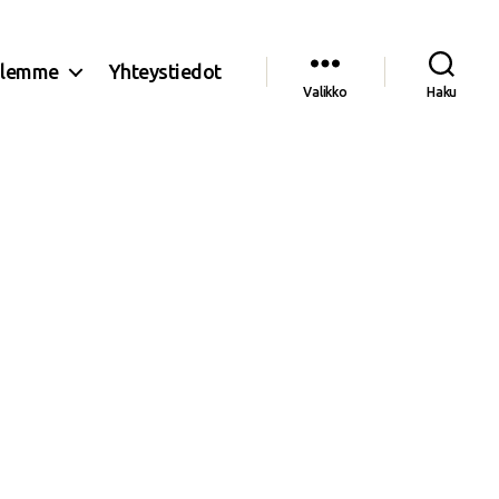
olemme
Yhteystiedot
Valikko
Haku