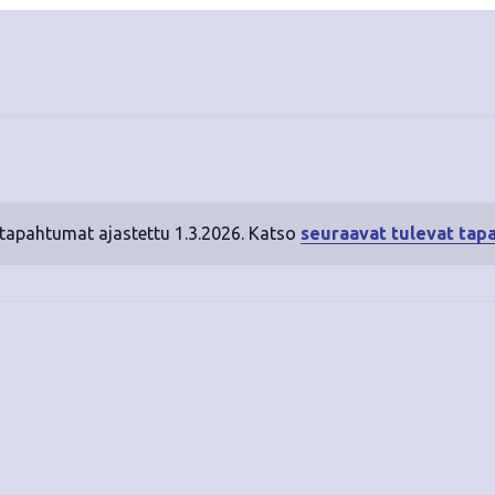
 tapahtumat ajastettu 1.3.2026. Katso
seuraavat tulevat tap
N
o
t
i
c
e