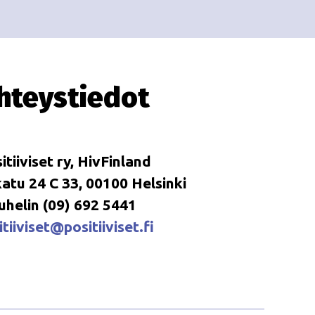
i
i
o
n
hteystiedot
itiiviset ry, HivFinland
tu 24 C 33, 00100 Helsinki
uhelin (09) 692 5441
tiiviset@positiiviset.fi