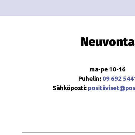
Neuvonta
ma-pe 10-16
Puhelin:
09 692 544
Sähköposti:
positiiviset@posi