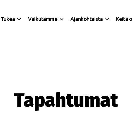
Tukea
Vaikutamme
Ajankohtaista
Keitä 
Tapahtumat