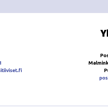
Y
Pos
1
Malminka
tiiviset.fi
P
posi