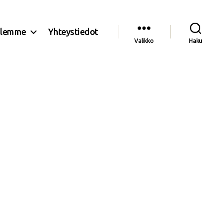
olemme
Yhteystiedot
Valikko
Haku