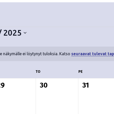
/ 2025
le näkymälle ei löytynyt tuloksia. Katso
seuraavat tulevat ta
N
o
t
ESKIVIIKKO
TO
TORSTAI
PE
PERJANTAI
i
c
0
0
0
29
30
31
e
t
t
a
a
a