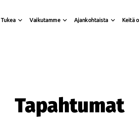
Tukea
Vaikutamme
Ajankohtaista
Keitä 
Tapahtumat