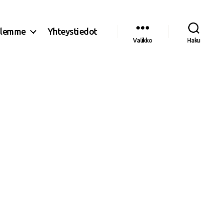
olemme
Yhteystiedot
Valikko
Haku