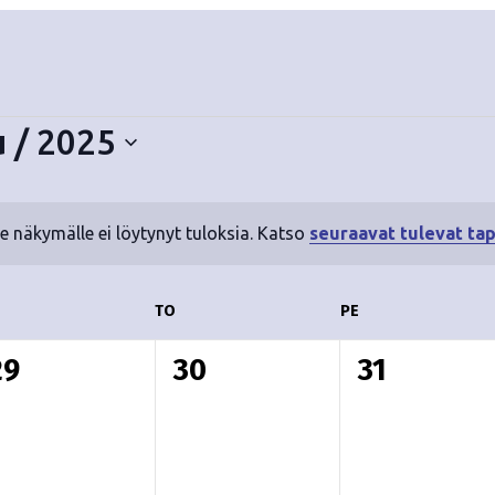
 / 2025
le näkymälle ei löytynyt tuloksia. Katso
seuraavat tulevat ta
N
o
t
ESKIVIIKKO
TO
TORSTAI
PE
PERJANTAI
i
c
0
0
0
29
30
31
e
t
t
a
a
a