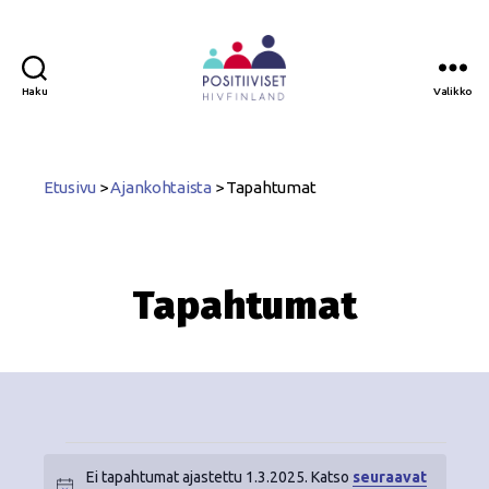
Haku
Valikko
Positiiviset
ry
Etusivu
>
Ajankohtaista
>
Tapahtumat
Tapahtumat
Ei tapahtumat ajastettu 1.3.2025. Katso
seuraavat