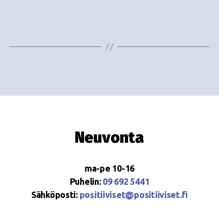
e
i
w
g
s
o
N
i
a
n
v
i
t
g
i
Neuvonta
a
t
ma-pe 10-16
i
Puhelin:
09 692 5441
o
Sähköposti:
positiiviset@positiiviset.fi
n