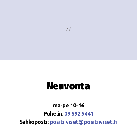
e
i
w
g
s
o
N
i
a
n
v
i
t
g
i
Neuvonta
a
t
ma-pe 10-16
i
Puhelin:
09 692 5441
o
Sähköposti:
positiiviset@positiiviset.fi
n